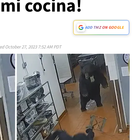
 mi cocina!
ADD TMZ ON GOOGLE
ed
October 27, 2023 7:52 AM PDT
Play video content