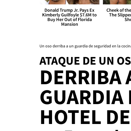
Donald Trump Jr. Pays Ex
Cheek of the
Kimberly Guilfoyle $7.6M to
The Slipper
Buy Her Out of Florida
Sh
Mansion
Un oso derriba a un guardia de seguridad en la coci
ATAQUE DE UN O
DERRIBA 
GUARDIA 
HOTEL DE