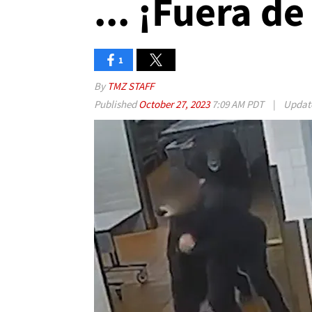
... ¡Fuera de
1
By
TMZ STAFF
Published
October 27, 2023
7:09 AM PDT
|
Updat