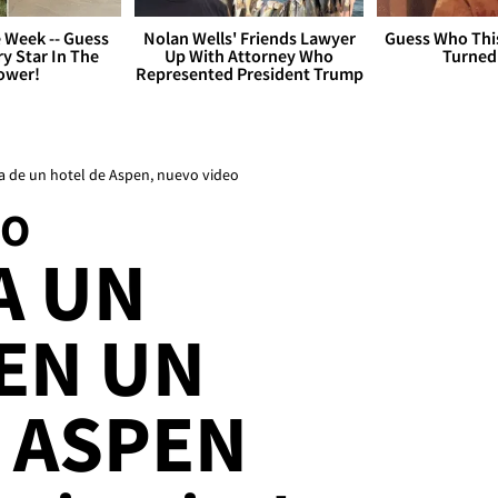
 Week -- Guess
Nolan Wells' Friends Lawyer
Guess Who Thi
y Star In The
Up With Attorney Who
Turned
ower!
Represented President Trump
na de un hotel de Aspen, nuevo video
SO
A UN
EN UN
 ASPEN