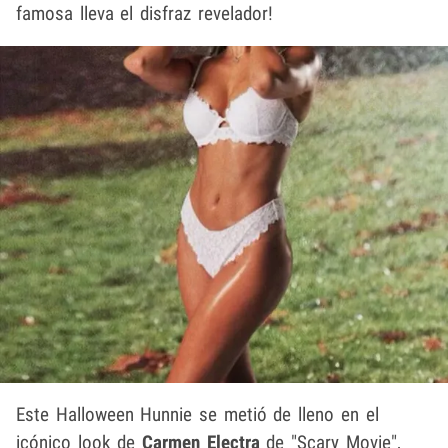
famosa lleva el disfraz revelador!
Este Halloween Hunnie se metió de lleno en el
icónico look de
Carmen Electra
de "Scary Movie",