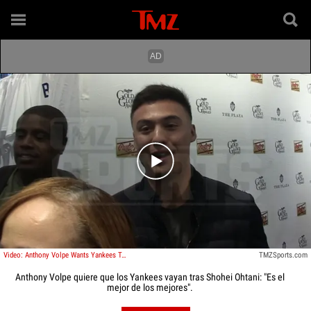
Play video content
Video: Anthony Volpe Wants Yankees To Pursue Shohei Ohtani, 'He's The Best Of The Best'
TMZSports.com
Anthony Volpe quiere que los Yankees vayan tras Shohei Ohtani: "Es el
mejor de los mejores".