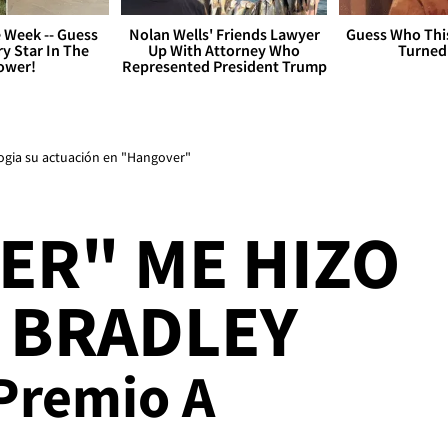
 Week -- Guess
Nolan Wells' Friends Lawyer
Guess Who Thi
y Star In The
Up With Attorney Who
Turned
ower!
Represented President Trump
logia su actuación en "Hangover"
ER" ME HIZO
 BRADLEY
 Premio A