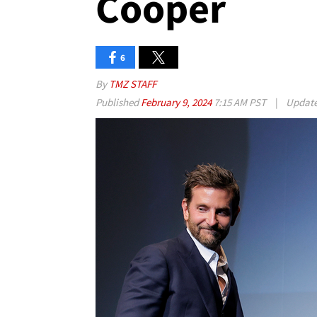
Cooper
6
By
TMZ STAFF
Published
February 9, 2024
7:15 AM PST
|
Updat