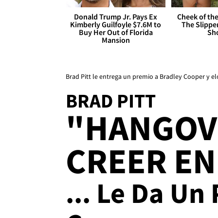
Donald Trump Jr. Pays Ex
Cheek of the
Kimberly Guilfoyle $7.6M to
The Slipper
Buy Her Out of Florida
Sh
Mansion
Brad Pitt le entrega un premio a Bradley Cooper y e
BRAD PITT
"HANGOV
CREER EN
... Le Da Un