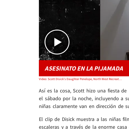
ASESINATO EN LA PIJAMADA
Video: Scott Disick's Daughter Penelope, North West Recreate 'Saltburn' Dance
Así es la cosa, Scott hizo una fiesta 
el sábado por la noche, incluyendo a su
niñas claramente van en dirección de 
El clip de Disick muestra a las niñas f
escaleras y a través de la enorme casa