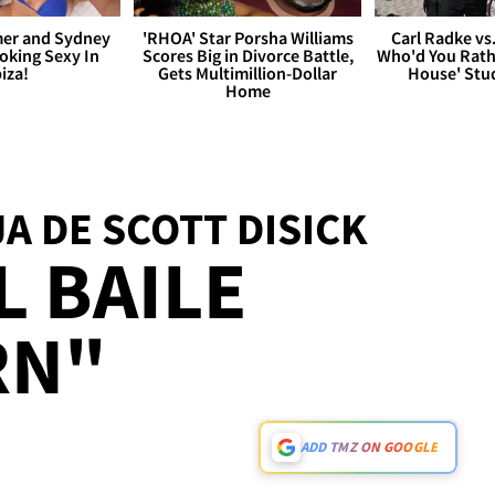
er and Sydney
'RHOA' Star Porsha Williams
Carl Radke vs
king Sexy In
Scores Big in Divorce Battle,
Who'd You Rat
biza!
Gets Multimillion-Dollar
House' Stu
Home
JA DE SCOTT DISICK
L BAILE
RN"
ADD TMZ ON GOOGLE