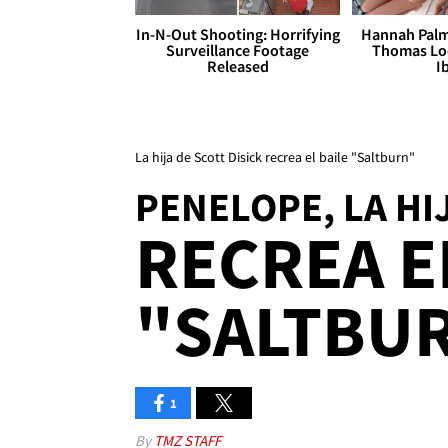
In-N-Out Shooting: Horrifying
Hannah Palm
Surveillance Footage
Thomas Loo
Released
I
La hija de Scott Disick recrea el baile "Saltburn"
PENELOPE, LA HI
RECREA E
"SALTBU
1
By
TMZ STAFF