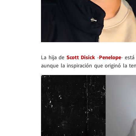
La hija de
Scott Disick
-
Penelope
- está
aunque la inspiración que originó la te