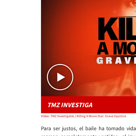
TMZ INVESTIGA
Video: TMZ Investigates | Killing A Movie Star: Grave Injustice
Para ser justos, el baile ha tomado vi