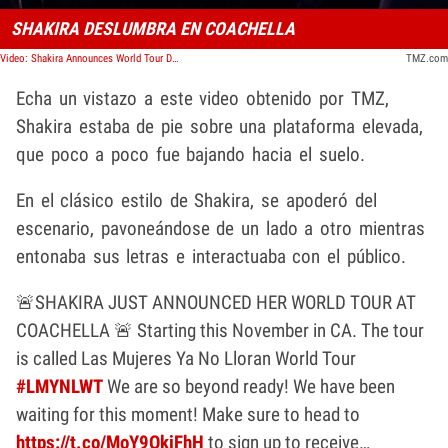
SHAKIRA DESLUMBRA EN COACHELLA
Video: Shakira Announces World Tour During Surprise Coachella Performance
TMZ.com
Echa un vistazo a este video obtenido por TMZ,
Shakira estaba de pie sobre una plataforma elevada,
que poco a poco fue bajando hacia el suelo.
En el clásico estilo de Shakira, se apoderó del
escenario, pavoneándose de un lado a otro mientras
entonaba sus letras e interactuaba con el público.
🚨SHAKIRA JUST ANNOUNCED HER WORLD TOUR AT
COACHELLA 🚨 Starting this November in CA. The tour
is called Las Mujeres Ya No Lloran World Tour
#LMYNLWT
We are so beyond ready! We have been
waiting for this moment! Make sure to head to
https://t.co/MoY9OkiFhH
to sign up to receive…