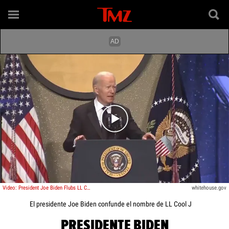
Play video content
Video: President Joe Biden Flubs LL Cool J's Name, Calls Him 'Boy'
whitehouse.gov
El presidente Joe Biden confunde el nombre de LL Cool J
PRESIDENTE BIDEN