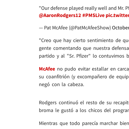
"Our defense played really well and Mr. P
@AaronRodgers12
#PMSLive
pic.twitte
— Pat McAfee (@PatMcAfeeShow)
October
"Creo que hay cierto sentimiento de qu
gente comentando que nuestra defensa 
partido y al "Sr. Pfizer" lo contuvimos 
McAfee
no pudo evitar estallar en carc
su coanfitrión (y excompañero de equi
negó con la cabeza.
Rodgers continuó el resto de su recapi
broma le gustó a los chicos del progra
Mientras que todo parecía marchar bie