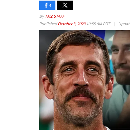
4
By
TMZ STAFF
Published
October 3, 2023
10:55 AM PDT
|
Updat