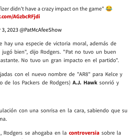
fizer didn't have a crazy impact on the game" 😂
r.com/AGzbcRFjdi
 3, 2023
@PatMcAfeeShow
e hay una especie de victoria moral, además de
jugó bien", dijo Rodgers. "Pat no tuvo un buen
bastante. No tuvo un gran impacto en el partido".
ajadas con el nuevo nombre de "AR8" para Kelce y
po de los Packers de Rodgers)
A.J. Hawk
sonrió y
tulación con una sonrisa en la cara, sabiendo que su
ma.
n, Rodgers se ahogaba en la
controversia
sobre la