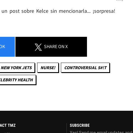
un post sobre Kelce sin mencionarla... ¡sorpresa!
OK
SHARE
ON X
NEW YORK JETS
NURSE!
CONTROVERSIAL S#!T
LEBRITY HEALTH
ACT TMZ
SUBSCRIBE
Yes! Send me email updates and