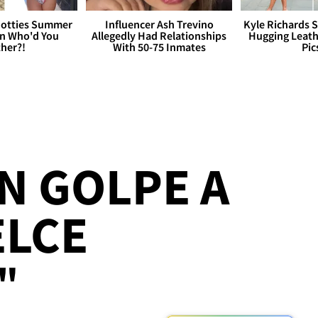
otties Summer
Influencer Ash Trevino
Kyle Richards 
 Who'd You
Allegedly Had Relationships
Hugging Leath
her?!
With 50-75 Inmates
Pic
N GOLPE A
ELCE
"