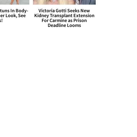
Stuns In Body-
Victoria Gotti Seeks New
er Look, See
Kidney Transplant Extension
s!
For Carmine as Prison
Deadline Looms