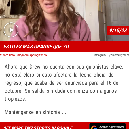
Play video content
9/15/23
ESTO ES MÁS GRANDE QUE YO
Video: Drew Barrymore Apologizes to WGA, But Will Keep Show Going Amid Strike
Instagram / @drewbarrymore
Ahora que Drew no cuenta con sus guionistas clave,
no está claro si esto afectará la fecha oficial de
regreso, que acaba de ser anunciada para el 16 de
octubre. Su salida sin duda comienza con algunos
tropiezos.
Manténganse en sintonía ...
SEE MORE TMZ STORIES IN GOOGLE