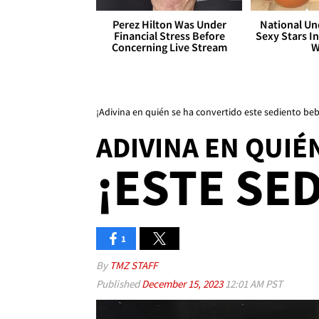
Perez Hilton Was Under
National Un
Financial Stress Before
Sexy Stars In
Concerning Live Stream
W
¡Adivina en quién se ha convertido este sediento beb
ADIVINA EN QUIÉ
¡ESTE SE
1
By
TMZ STAFF
Published
December 15, 2023
12:01 AM PST