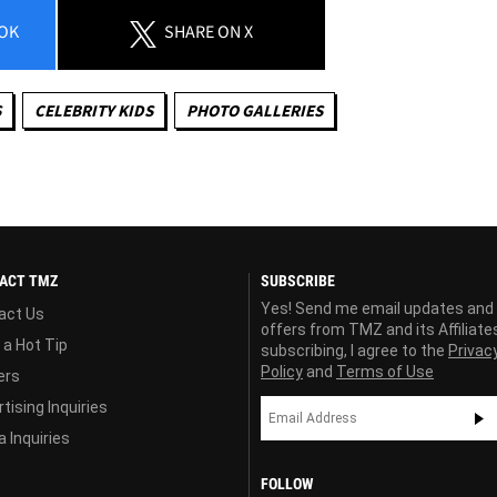
OK
SHARE
ON X
S
CELEBRITY KIDS
PHOTO GALLERIES
ACT TMZ
SUBSCRIBE
Yes! Send me email updates and
act Us
offers from TMZ and its Affiliate
 a Hot Tip
subscribing, I agree to the
Privac
Policy
and
Terms of Use
ers
tising Inquiries
 Inquiries
FOLLOW