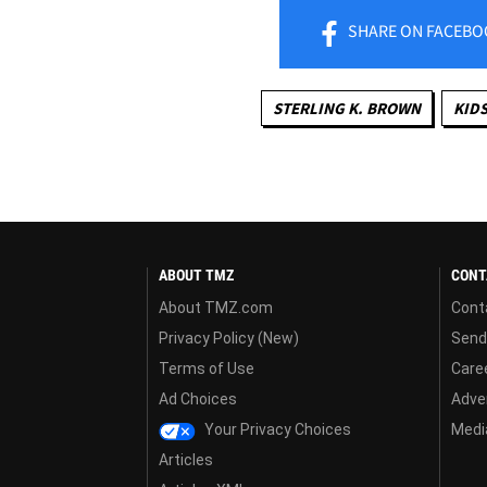
SHARE
ON FACEBO
STERLING K. BROWN
KID
ABOUT TMZ
CONT
About TMZ.com
Cont
Privacy Policy (New)
Send
Terms of Use
Care
Ad Choices
Adver
Your Privacy Choices
Media
Articles