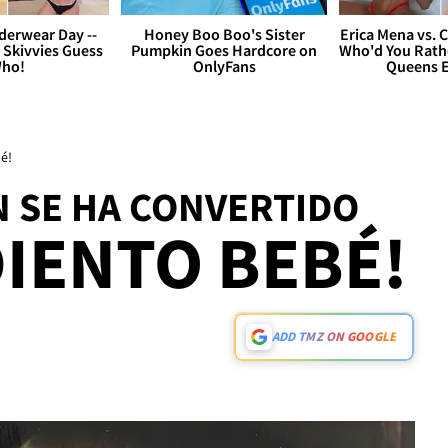
derwear Day --
Honey Boo Boo's Sister
Erica Mena vs. 
 Skivvies Guess
Pumpkin Goes Hardcore on
Who'd You Rathe
ho!
OnlyFans
Queens E
é!
N SE HA CONVERTIDO
DIENTO BEBÉ!
ADD TMZ ON GOOGLE