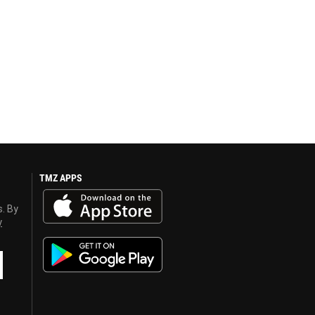
TMZ APPS
s. By
y