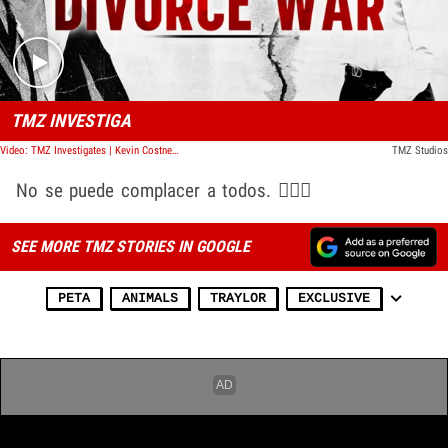
TMZ INVESTIGA
Video: TMZ Investigates | Kevin Costner's Divorce War
TMZ Studios
No se puede complacer a todos. 🤷🏽‍♂️
SEE MORE TMZ STORIES IN GOOGLE
PETA
ANIMALS
TRAYLOR
EXCLUSIVE