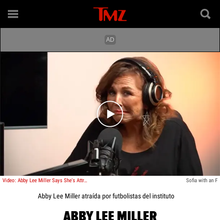
Play video content
Video: Abby Lee Miller Says She's Attracted To High School Football Players, Catches Flack Online
Sofia with an F
Abby Lee Miller atraída por futbolistas del instituto
ABBY LEE MILLER