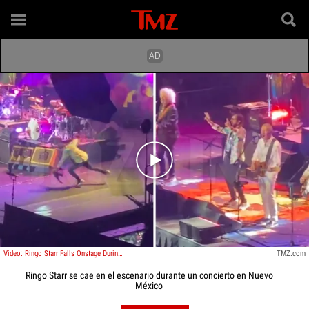
Play video content
Video: Ringo Starr Falls Onstage During New Mexico Concert
TMZ.com
Ringo Starr se cae en el escenario durante un concierto en Nuevo
México