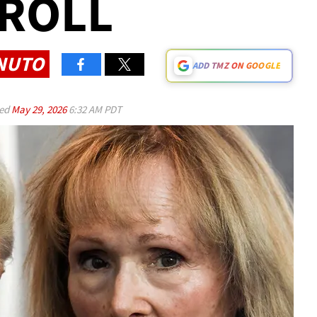
RROLL
INUTO
ADD TMZ ON GOOGLE
ed
May 29, 2026
6:32 AM PDT