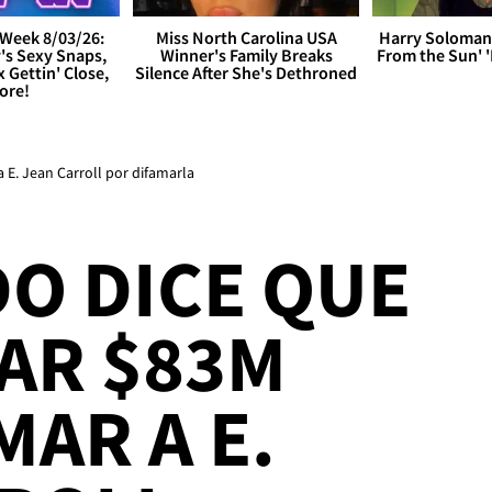
Week 8/03/26:
Miss North Carolina USA
Harry Soloman
's Sexy Snaps,
Winner's Family Breaks
From the Sun'
x Gettin' Close,
Silence After She's Dethroned
ore!
 E. Jean Carroll por difamarla
O DICE QUE
AR $83M
MAR A E.