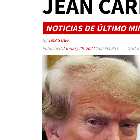
JEAN CA
NOTICIAS DE ÚLTIMO M
By
TMZ STAFF
Published
January 26, 2024
2:05 PM PST
|
Updat