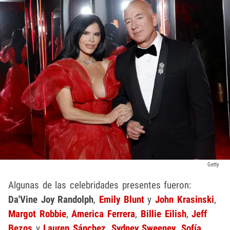
Getty
Algunas de las celebridades presentes fueron:
Da'Vine Joy Randolph
,
Emily Blunt
y
John Krasinski
,
Margot Robbie
,
America Ferrera
,
Billie Eilish
,
Jeff
Bezos
y
Lauren Sánchez
,
Sydney Sweeney
,
Sofía