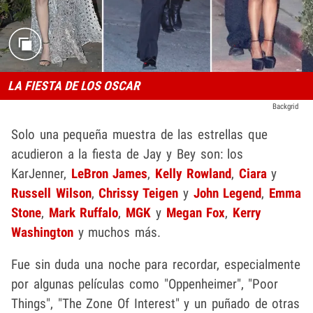
LA FIESTA DE LOS OSCAR
Backgrid
Solo una pequeña muestra de las estrellas que
acudieron a la fiesta de Jay y Bey son: los
KarJenner,
LeBron James
,
Kelly Rowland
,
Ciara
y
Russell Wilson
,
Chrissy Teigen
y
John Legend
,
Emma
Stone
,
Mark Ruffalo
,
MGK
y
Megan Fox
,
Kerry
Washington
y muchos más.
Fue sin duda una noche para recordar, especialmente
por algunas películas como "Oppenheimer", "Poor
Things", "The Zone Of Interest" y un puñado de otras