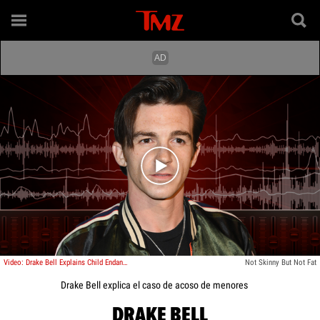
Play video content
Video: Drake Bell Explains Child Endangerment Case Against Him, DMs Gone Wrong
Not Skinny But Not Fat
Drake Bell explica el caso de acoso de menores
DRAKE BELL