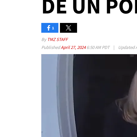
DE UN PO
1
By
TMZ STAFF
Published
April 27, 2024
6:50 AM PDT
|
Updated