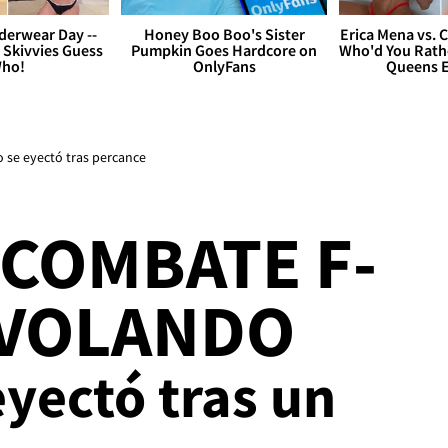
derwear Day --
Honey Boo Boo's Sister
Erica Mena vs. 
 Skivvies Guess
Pumpkin Goes Hardcore on
Who'd You Rathe
ho!
OnlyFans
Queens E
o se eyectó tras percance
 COMBATE F-
 VOLANDO
eyectó tras un