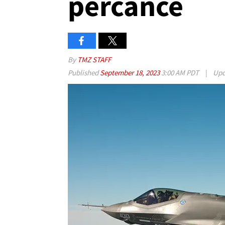
percance
By
TMZ STAFF
Published
September 18, 2023
3:00 AM PDT
|
Upd