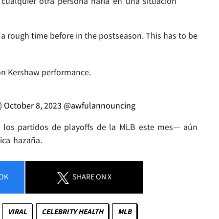
 cualquier otra persona haría en una situación
a rough time before in the postseason. This has to be
ton Kershaw performance.
)
October 8, 2023
@awfulannouncing
 los partidos de playoffs de la MLB este mes— aún
ica hazaña.
OK
SHARE
ON X
VIRAL
CELEBRITY HEALTH
MLB