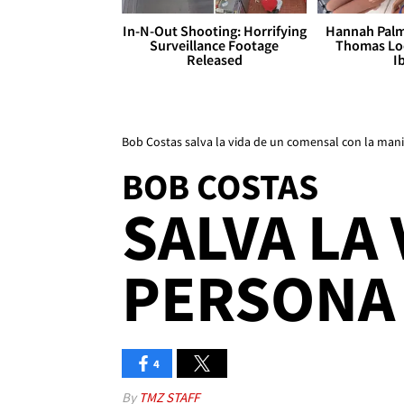
In-N-Out Shooting: Horrifying
Hannah Palm
Surveillance Footage
Thomas Loo
Released
I
Bob Costas salva la vida de un comensal con la man
BOB COSTAS
SALVA LA 
PERSONA
4
By
TMZ STAFF