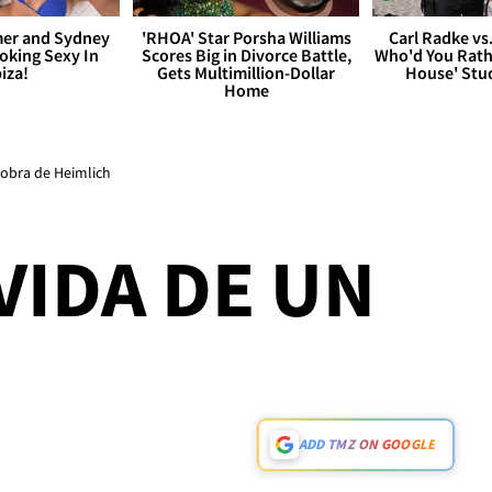
er and Sydney
'RHOA' Star Porsha Williams
Carl Radke vs
king Sexy In
Scores Big in Divorce Battle,
Who'd You Rat
biza!
Gets Multimillion-Dollar
House' Stu
Home
iobra de Heimlich
VIDA DE UN
ADD TMZ ON GOOGLE