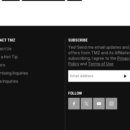
ACT TMZ
SUBSCRIBE
Yes! Send me email updates and
act Us
offers from TMZ and its Affiliate
 a Hot Tip
subscribing, I agree to the
Privac
Policy
and
Terms of Use
ers
tising Inquiries
 Inquiries
FOLLOW