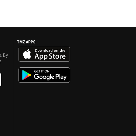
TMZ APPS
s. By
y