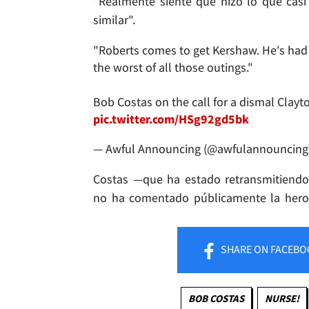
"Realmente siente que hizo lo que casi
similar".
"Roberts comes to get Kershaw. He's had 
the worst of all those outings."
Bob Costas on the call for a dismal Clay
pic.twitter.com/HSg92gd5bk
— Awful Announcing (@awfulannouncing
Costas —que ha estado retransmitiendo
no ha comentado públicamente la hero
SHARE
ON FACEBO
BOB COSTAS
NURSE!