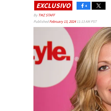
EXCLUSIVO
4
By
TMZ STAFF
Published
February 13, 2024
11:13 AM PST