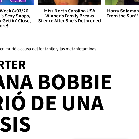
Week 8/03/26:
Miss North Carolina USA
Harry Soloman
's Sexy Snaps,
Winner's Family Breaks
From the Sun'
x Gettin' Close,
Silence After She's Dethroned
ore!
er, murió a causa del fentanilo y las metanfetaminas
RTER
ANA BOBBIE
IÓ DE UNA
SIS