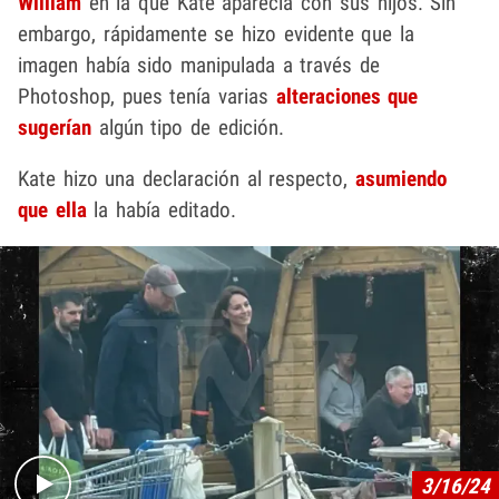
William
en la que Kate aparecía con sus hijos. Sin
embargo, rápidamente se hizo evidente que la
imagen había sido manipulada a través de
Photoshop, pues tenía varias
alteraciones que
sugerían
algún tipo de edición.
Kate hizo una declaración al respecto,
asumiendo
que ella
la había editado.
Play video content
3/16/24