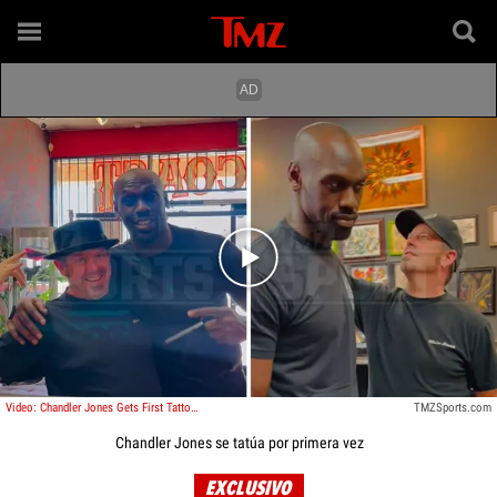
Play video content
Video: Chandler Jones Gets First Tattoo, Appears To Be In Good Spirits After Raiders Cut
TMZSports.com
Chandler Jones se tatúa por primera vez
EXCLUSIVO