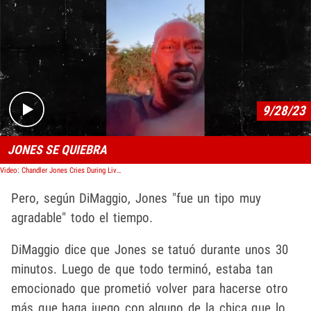
Play video content
9/28/23
JONES SE QUIEBRA
Video: Chandler Jones Cries During Live Stream, Mentions Aaron Hernandez Death
Pero, según DiMaggio, Jones "fue un tipo muy
agradable" todo el tiempo.
DiMaggio dice que Jones se tatuó durante unos 30
minutos. Luego de que todo terminó, estaba tan
emocionado que prometió volver para hacerse otro
más que haga juego con alguno de la chica que lo