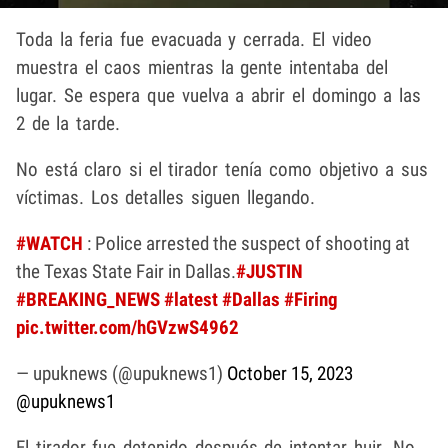
Toda la feria fue evacuada y cerrada. El video
muestra el caos mientras la gente intentaba del
lugar. Se espera que vuelva a abrir el domingo a las
2 de la tarde.
No está claro si el tirador tenía como objetivo a sus
víctimas. Los detalles siguen llegando.
#WATCH
: Police arrested the suspect of shooting at
the Texas State Fair in Dallas.
#JUSTIN
#BREAKING_NEWS
#latest
#Dallas
#Firing
pic.twitter.com/hGVzwS4962
— upuknews (@upuknews1)
October 15, 2023
@upuknews1
El tirador fue detenido después de intentar huir. No