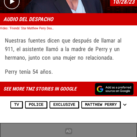
10/28/23
AUDIO DEL DESPACHO
Video: 'Friends' Star Matthew Perry Dead at 54 After Apparent Drowning, Dispatch Audio
Nuestras fuentes dicen que después de llamar al
911, el asistente llamó a la madre de Perry y un
hermano, junto con una mujer no relacionada.
Perry tenía 54 años.
SEE MORE TMZ STORIES IN GOOGLE
TV
POLICE
EXCLUSIVE
MATTHEW PERRY