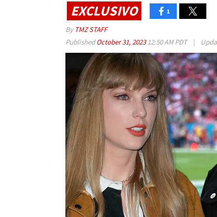
EXCLUSIVO
1
By
TMZ STAFF
Published
October 31, 2023
12:50 AM PDT
|
Upda