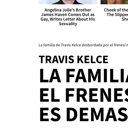
Angelina Jolie's Brother
Cheek of the
James Haven Comes Out as
The Slipper
Gay, Writes Letter About His
Sh
Sexuality
La familia de Travis Kelce desbordada por el frenesí 
TRAVIS KELCE
LA FAMIL
EL FRENE
ES DEMA