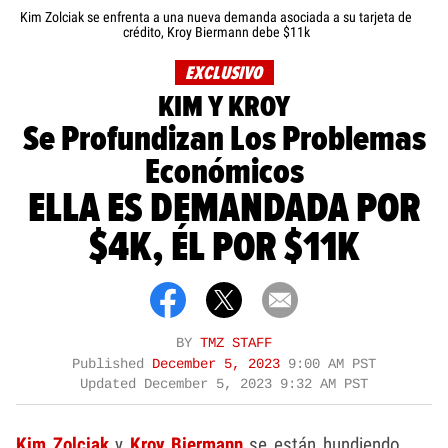
Kim Zolciak se enfrenta a una nueva demanda asociada a su tarjeta de
crédito, Kroy Biermann debe $11k
EXCLUSIVO
KIM Y KROY
Se Profundizan Los Problemas
Económicos
ELLA ES DEMANDADA POR
$4K, ÉL POR $11K
BY
TMZ STAFF
Published
December 5, 2023
9:00 AM PST
Updated
December 5, 2023 9:32 AM PST
Kim Zolciak
y
Kroy Biermann
se están hundiendo