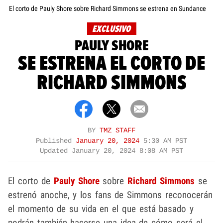
El corto de Pauly Shore sobre Richard Simmons se estrena en Sundance
EXCLUSIVO
PAULY SHORE
SE ESTRENA EL CORTO DE
RICHARD SIMMONS
BY
TMZ STAFF
Published
January 20, 2024
5:30 AM PST
Updated
January 20, 2024 8:08 AM PST
El corto de
Pauly Shore
sobre
Richard Simmons
se
estrenó anoche, y los fans de Simmons reconocerán
el momento de su vida en el que está basado y
podrán también hacerse una idea de cómo será el