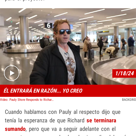
Play video content
1/18/24
ÉL ENTRARÁ EN RAZÓN... YO CREO
Video: Pauly Shore Responds to Richard Simmons Disavowing Biopic Film
BACKGRID
Cuando hablamos con Pauly al respecto dijo que
tenía la esperanza de que Richard
se terminara
sumando
, pero que va a seguir adelante con el