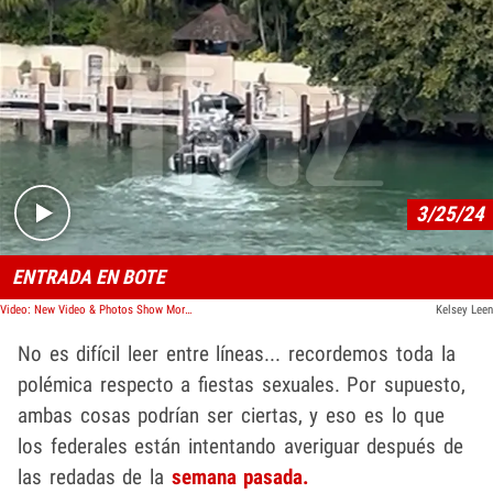
Play video content
3/25/24
ENTRADA EN BOTE
Video: New Video & Photos Show More of Raid on Diddy's Miami Home
Kelsey Leen
No es difícil leer entre líneas... recordemos toda la
polémica respecto a fiestas sexuales. Por supuesto,
ambas cosas podrían ser ciertas, y eso es lo que
los federales están intentando averiguar después de
las redadas de la
semana pasada.