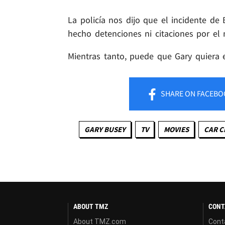
La policía nos dijo que el incidente de
hecho detenciones ni citaciones por e
Mientras tanto, puede que Gary quiera e
SHARE
ON FACEBO
GARY BUSEY
TV
MOVIES
CAR C
ABOUT TMZ
CONT
About TMZ.com
Cont