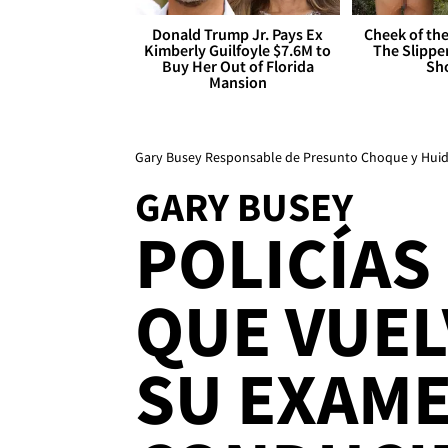
Donald Trump Jr. Pays Ex
Cheek of the
Kimberly Guilfoyle $7.6M to
The Slipper
Buy Her Out of Florida
Sh
Mansion
Gary Busey Responsable de Presunto Choque y Hui
GARY BUSEY
POLICÍAS
QUE VUEL
SU EXAME