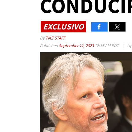
CONDUCI
EXCLUSIVO
By
TMZ STAFF
Published
September 11, 2023
12:35 AM PDT
|
Up