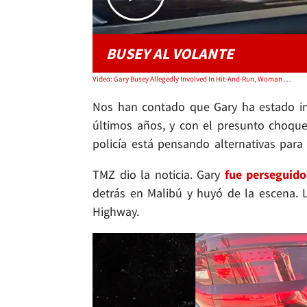
BUSEY AL VOLANTE
Video: Gary Busey Allegedly Involved In Hit-And-Run, Woman Records Confrontation on Video
Nos han contado que Gary ha estado inv
últimos años, y con el presunto choque
policía está pensando alternativas par
TMZ dio la noticia. Gary
fue perseguido
detrás en Malibú y huyó de la escena. L
Highway.