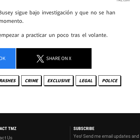
 Busey sigue bajo investigación y que no se han
l momento.
mpezar a practicar un poco tras el volante.
OK
SHARE
ON X
RASHES
CRIME
EXCLUSIVE
LEGAL
POLICE
ACT TMZ
SUBSCRIBE
Yes! Send me email updates and
act Us