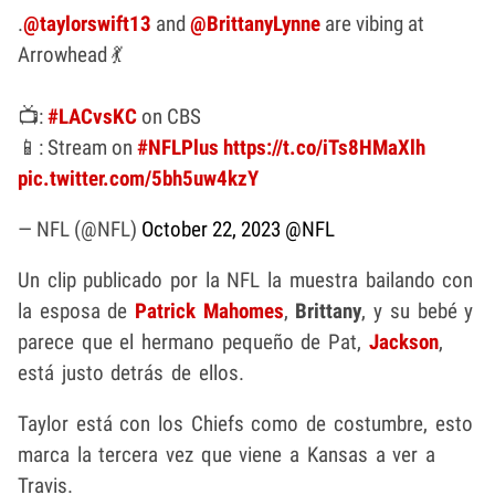
.
@taylorswift13
and
@BrittanyLynne
are vibing at
Arrowhead 💃
📺:
#LACvsKC
on CBS
📱: Stream on
#NFLPlus
https://t.co/iTs8HMaXlh
pic.twitter.com/5bh5uw4kzY
— NFL (@NFL)
October 22, 2023
@NFL
Un clip publicado por la NFL la muestra bailando con
la esposa de
Patrick Mahomes
,
Brittany
, y su bebé y
parece que el hermano pequeño de Pat,
Jackson
,
está justo detrás de ellos.
Taylor está con los Chiefs como de costumbre, esto
marca la tercera vez que viene a Kansas a ver a
Travis.