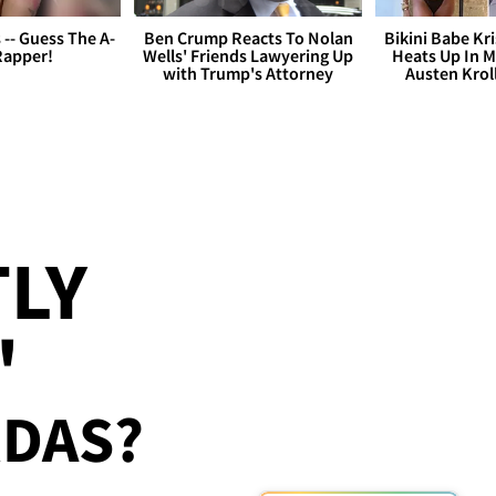
s -- Guess The A-
Ben Crump Reacts To Nolan
Bikini Babe Kri
Rapper!
Wells' Friends Lawyering Up
Heats Up In M
with Trump's Attorney
Austen Krol
TLY
"
RDAS?