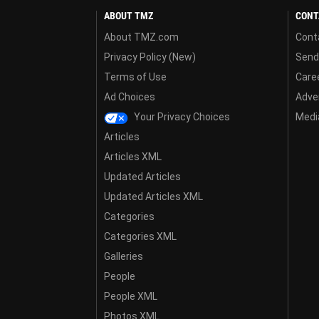
ABOUT TMZ
CONT
About TMZ.com
Cont
Privacy Policy (New)
Send
Terms of Use
Care
Ad Choices
Adver
Your Privacy Choices
Media
Articles
Articles XML
Updated Articles
Updated Articles XML
Categories
Categories XML
Galleries
People
People XML
Photos XML