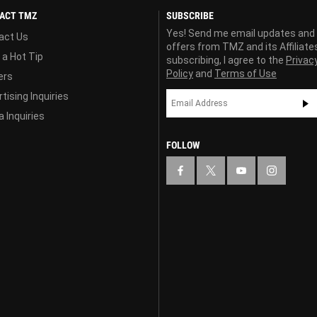
ACT TMZ
SUBSCRIBE
Yes! Send me email updates and
act Us
offers from TMZ and its Affiliate
 a Hot Tip
subscribing, I agree to the
Privac
Policy
and
Terms of Use
ers
tising Inquiries
 Inquiries
FOLLOW