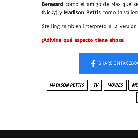
Benward
como el amigo de Max que se 
(Nicky) y
Madison Pettis
como la valien
Sterling también interpretó a la versió
¡Adivina qué aspecto tiene ahora!
SHARE
ON FACEBO
MADISON PETTIS
TV
MOVIES
ME