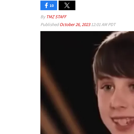
10
By
TMZ STAFF
Published
October 26, 2023
12:01 AM PDT