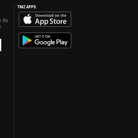
TMZ APPS
s. By
y