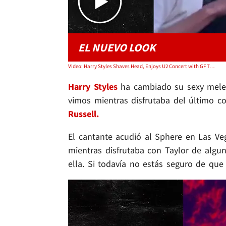
EL NUEVO LOOK
Video: Harry Styles Shaves Head, Enjoys U2 Concert with GF Taylor Russell
Harry Styles
ha cambiado su sexy mele
vimos mientras disfrutaba del último c
Russell.
El cantante acudió al Sphere en Las V
mientras disfrutaba con Taylor de algu
ella. Si todavía no estás seguro de qu