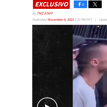
EXCLUSIVO
2
By
TMZ STAFF
Published
November 9, 2023
3:35 PM PST
|
Upda