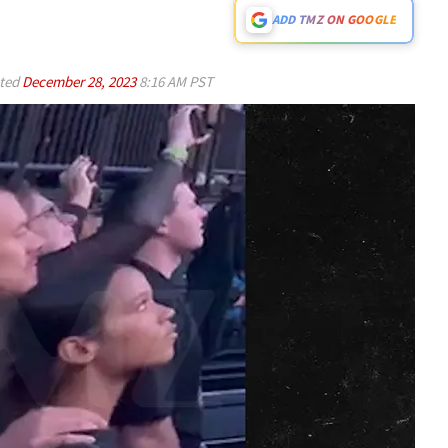
ADD TMZ ON GOOGLE
ted
December 28, 2023
8:16 AM PST
Play video content