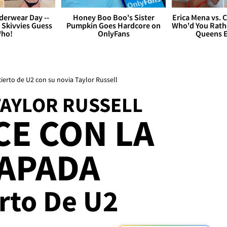
derwear Day --
Honey Boo Boo's Sister
Erica Mena vs. 
 Skivvies Guess
Pumpkin Goes Hardcore on
Who'd You Rathe
ho!
OnlyFans
Queens E
cierto de U2 con su novia Taylor Russell
TAYLOR RUSSELL
CE CON LA
RAPADA
rto De U2