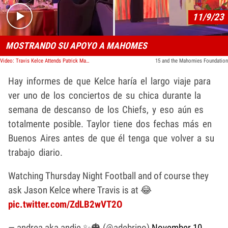
11/9/23
MOSTRANDO SU APOYO A MAHOMES
Video: Travis Kelce Attends Patrick Mahomes Charity Event, No Taylor Swift Concert Yet
15 and the Mahomies Foundation
Hay informes de que Kelce haría el largo viaje para
ver uno de los conciertos de su chica durante la
semana de descanso de los Chiefs, y eso aún es
totalmente posible. Taylor tiene dos fechas más en
Buenos Aires antes de que él tenga que volver a su
trabajo diario.
Watching Thursday Night Football and of course they
ask Jason Kelce where Travis is at 😂
pic.twitter.com/ZdLB2wVT2O
— andrea aka andie ✨🎃 (@adebrino)
November 10,