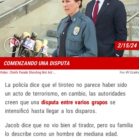
Play video content
2/15/24
COMENZANDO UNA DISPUTA
Video: Chiefs Parade Shooting Not Act Of Terrorism, Likely Dispute Between People, Cops Say
Fox 49 Ozarks
La policía dice que el tiroteo no parece haber sido
un acto de terrorismo, en cambio, las autoridades
creen que una
disputa entre varios grupos
se
intensificó hasta llegar a los disparos.
Jacob dice que no vio bien al tirador, pero su familia
lo describe como un hombre de mediana edad.