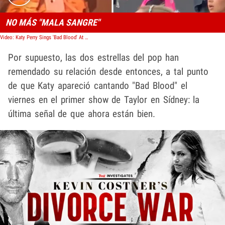
NO MÁS "MALA SANGRE"
Video: Katy Perry Sings 'Bad Blood' At Taylor Swift's Sydney Show, Old Feud Dead
Por supuesto, las dos estrellas del pop han
remendado su relación desde entonces, a tal punto
de que Katy apareció cantando "Bad Blood" el
viernes en el primer show de Taylor en Sídney: la
última señal de que ahora están bien.
Play video content