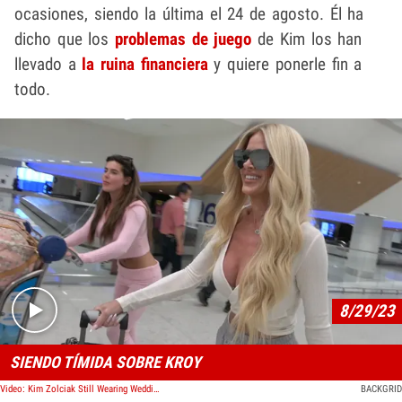
ocasiones, siendo la última el 24 de agosto. Él ha
dicho que los
problemas de juego
de Kim los han
llevado a
la ruina financiera
y quiere ponerle fin a
todo.
Play video content
8/29/23
SIENDO TÍMIDA SOBRE KROY
Video: Kim Zolciak Still Wearing Wedding Ring Despite Divorce with Kroy Biermann
BACKGRID