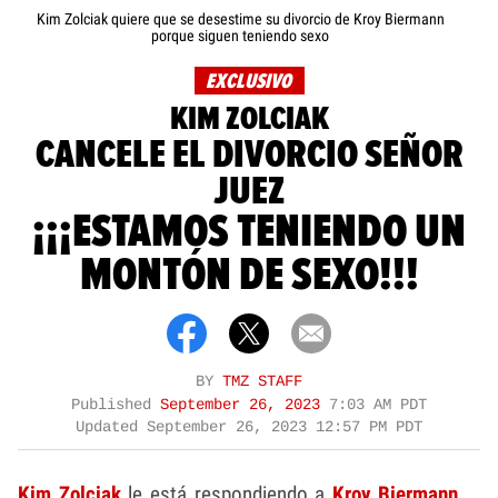
Kim Zolciak quiere que se desestime su divorcio de Kroy Biermann
porque siguen teniendo sexo
EXCLUSIVO
KIM ZOLCIAK
CANCELE EL DIVORCIO SEÑOR
JUEZ
¡¡¡ESTAMOS TENIENDO UN
MONTÓN DE SEXO!!!
BY
TMZ STAFF
Published
September 26, 2023
7:03 AM PDT
Updated
September 26, 2023 12:57 PM PDT
Kim Zolciak
le está respondiendo a
Kroy Biermann
,