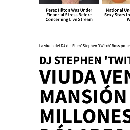
Perez Hilton Was Under
National Un
Financial Stress Before
Sexy Stars In
Concerning Live Stream
W
La viuda del DJ de 'Ellen' Stephen 'tWitch' Boss pon
DJ STEPHEN 'TWI
VIUDA VE
MANSIÓN 
MILLONES