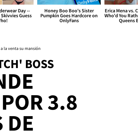
derwear Day --
Honey Boo Boo's Sister
Erica Mena vs. 
 Skivvies Guess
Pumpkin Goes Hardcore on
Who'd You Rathe
ho!
OnlyFans
Queens E
e a la venta su mansión
TCH' BOSS
NDE
POR 3.8
 DE