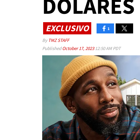
DÓLARES
EXCLUSIVO
1
By
TMZ STAFF
Published
October 17, 2023
12:50 AM PDT