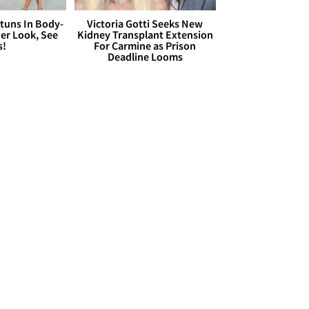
Stuns In Body-
Victoria Gotti Seeks New
er Look, See
Kidney Transplant Extension
s!
For Carmine as Prison
Deadline Looms