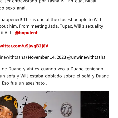
 ser entrevistado por Tasha K . En ella, Bilaal
do sexo anal.
 happened! This is one of the closest people to Will
about him. From meeting Jada, Tupac, Will’s sexuality
t ALL‼️
@bopulent
twitter.com/uSjwqB2j8V
newithtasha)
November 14, 2023
@unwinewithtasha
ino de Duane y ahí es cuando veo a Duane teniendo
 un sofá y Will estaba doblado sobre el sofá y Duane
 Eso fue un asesinato".