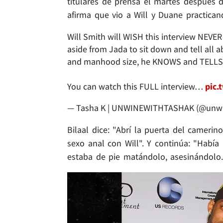
titulares de prensa el martes después de
afirma que vio a Will y Duane practican
Will Smith will WISH this interview NEVER
aside from Jada to sit down and tell all 
and manhood size, he KNOWS and TELLS i
You can watch this FULL interview…
pic.
— Tasha K | UNWINEWITHTASHAK (@unwi
Bilaal dice: "Abrí la puerta del camer
sexo anal con Will". Y continúa: "Había
estaba de pie matándolo, asesinándolo.