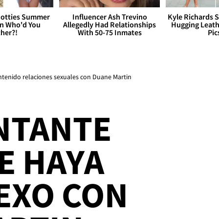
otties Summer
Influencer Ash Trevino
Kyle Richards 
 Who'd You
Allegedly Had Relationships
Hugging Leath
her?!
With 50-75 Inmates
Pic
ntenido relaciones sexuales con Duane Martin
NTANTE
E HAYA
EXO CON