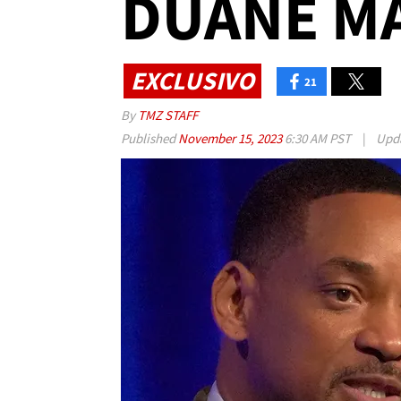
DUANE M
EXCLUSIVO
21
By
TMZ STAFF
Published
November 15, 2023
6:30 AM PST
|
Upd