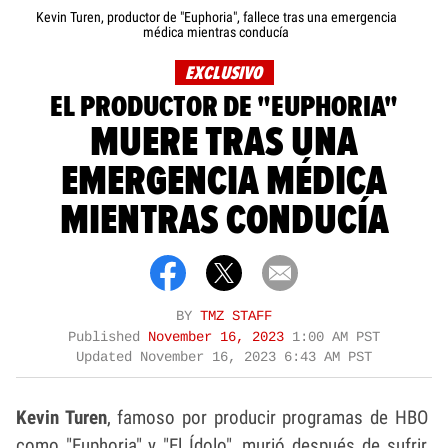
Kevin Turen, productor de "Euphoria", fallece tras una emergencia
médica mientras conducía
EXCLUSIVO
EL PRODUCTOR DE "EUPHORIA"
MUERE TRAS UNA
EMERGENCIA MÉDICA
MIENTRAS CONDUCÍA
BY
TMZ STAFF
Published
November 16, 2023
1:00 AM PST
Updated
November 16, 2023 6:43 AM PST
Kevin Turen
, famoso por producir programas de HBO
como "Euphoria" y "El Ídolo", murió después de sufrir