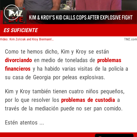
ES SUFICIENTE
Video: Kim Zolciak and Kroy Biermann's Child Calls Cops After Explosive Fight | TMZ Live
TMZ.com
Como te hemos dicho, Kim y Kroy se están
divorciando
en medio de toneladas de
problemas
financieros
y ha habido varias visitas de la policía a
su casa de Georgia por peleas explosivas.
Kim y Kroy también tienen cuatro niños pequeños,
por lo que resolver los
problemas de custodia
a
través de la mediación puede no ser pan comido.
Estén atentos ...