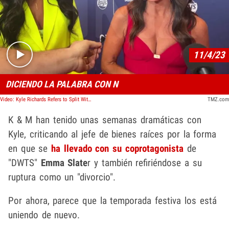
Play video content
11/4/23
DICIENDO LA PALABRA CON N
Video: Kyle Richards Refers to Split With Mauricio Umansky as 'Divorce'
TMZ.com
K & M han tenido unas semanas dramáticas con
Kyle, criticando al jefe de bienes raíces por la forma
en que se
ha llevado con su coprotagonista
de
"DWTS"
Emma Slate
r y también refiriéndose a su
ruptura como un "divorcio".
Por ahora, parece que la temporada festiva los está
uniendo de nuevo.