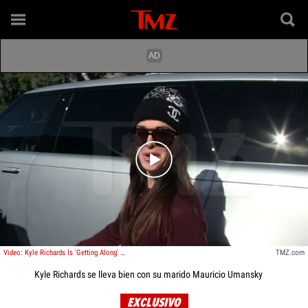
Play video content
Video: Kyle Richards Is 'Getting Along' With Estranged Husband Mauricio Umansky
TMZ.com
Kyle Richards se lleva bien con su marido Mauricio Umansky
EXCLUSIVO